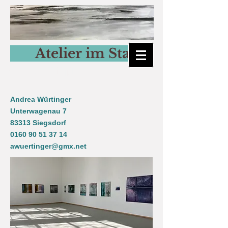
Atelier im Stall
Andrea Würtinger
Andrea Würtinger
Unterwagenau 7
83313 Siegsdorf
0160 90 51 37 14
awuertinger@gmx.net